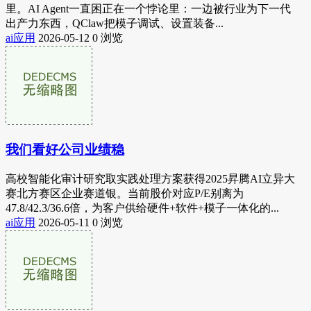
里。AI Agent一直困正在一个悖论里：一边被行业为下一代
出产力东西，QClaw把模子调试、设置装备...
ai应用
2026-05-12
0 浏览
我们看好公司业绩稳
高校智能化审计研究取实践处理方案获得2025昇腾AI立异大
赛北方赛区企业赛道银。当前股价对应P/E别离为
47.8/42.3/36.6倍，为客户供给硬件+软件+模子一体化的...
ai应用
2026-05-11
0 浏览