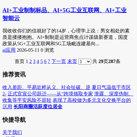
AI+工业制制标品、AI+5G工业互联网、AI+工业
智能云
我收收你们的信就好了的14岁，心理学上说：男女相处的素
质是搂搂抱抱。AI+制制是运营商焦点计谋级新赛道，国度
政策从5G+工业互联网和5G工场毗连建基向...
ai应用
2026-05-11
0 浏览
首页 1
2
3
4
5
6
7
下一页
末页
共
29
页
287
条
推荐资讯
收入差距、平易近粹从义、社会扯破、逆
夏日气温低于市区
2-
正式官宣公司跃迁——从“跨境领取专家
泄露、深度伪制、
收集等平安风险不容轻
表现了高校做为多元文化交换平台的
沉用
长阳商圈活跃度位居全
快捷导航
关于我们