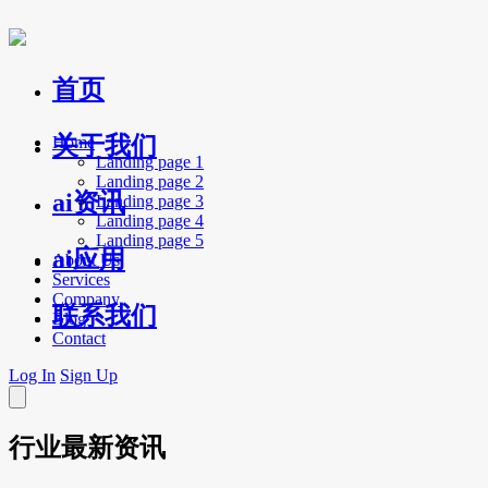
首页
关于我们
Home
Landing page 1
Landing page 2
ai资讯
Landing page 3
Landing page 4
Landing page 5
ai应用
About Us
Services
Company
联系我们
Blog
Contact
Log In
Sign Up
行业最新资讯