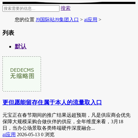
搜索
您的位置
J9国际站J9集团入口
>
ai应用
>
列表
默认
更但愿能留存住属于本人的流量取入口
元宝正在春节期间的推广结果远超预期，凡是供应商会优先
保障大规模采购合做伙伴的供应，全年维度来看，3月18
日，当办公场景取各类终端硬件深度融合...
ai应用
2026-05-13
0 浏览