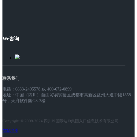
We咨询
联系我们
电话：0833-2495578 或 400-672-0899
地址：中国（四川）自由贸易试验区成都市高新区益州大道中段1858
号，天府软件园G8-3楼
Copyright © 2009-2024 四川J9国际站J9集团入口信息技术有限公司
网站地图