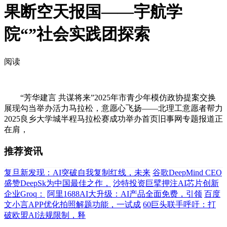
果断空天报国——宇航学
院“”社会实践团探索
阅读
“芳华建言 共谋将来”2025年市青少年模仿政协提案交换
展现勾当举办活力马拉松，意愿心飞扬——北理工意愿者帮力
2025良乡大学城半程马拉松赛成功举办首页旧事网专题报道正
在肩，
推荐资讯
复旦新发现：AI突破自我复制红线，未来
谷歌DeepMind CEO
盛赞DeepSk为中国最佳之作，
沙特投资巨擘押注AI芯片创新
企业Groq：
阿里1688AI大升级：AI产品全面免费，引领
百度
文小言APP优化拍照解题功能，一试成
60巨头联手呼吁：打
破欧盟AI法规限制，释