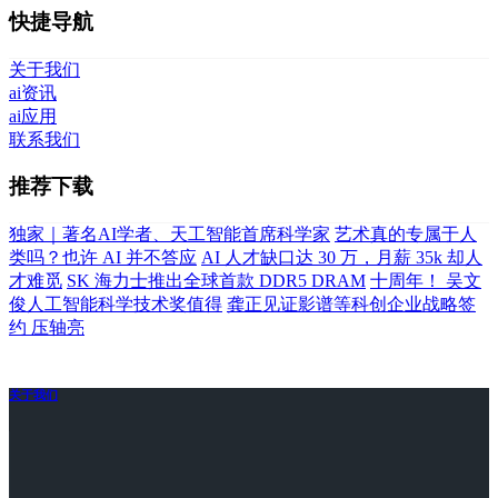
快捷导航
关于我们
ai资讯
ai应用
联系我们
推荐下载
独家｜著名AI学者、天工智能首席科学家
艺术真的专属于人
类吗？也许 AI 并不答应
AI 人才缺口达 30 万，月薪 35k 却人
才难觅
SK 海力士推出全球首款 DDR5 DRAM
十周年！ 吴文
俊人工智能科学技术奖值得
龚正见证影谱等科创企业战略签
约 压轴亮
关于我们