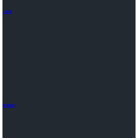
ai应用
联系我们