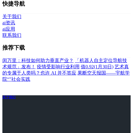
快捷导航
关于我们
ai资讯
ai应用
联系我们
推荐下载
闵万里：科技如何助力垂直产业？
「机器人自主定位导航技
术规范」发布！
疫情受影响行业利用
值0.92(1月30日)
艺术真
的专属于人类吗？也许 AI 并不答应
果断空天报国——宇航学
院“”社会实践
关于我们