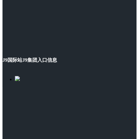
J9国际站J9集团入口信息