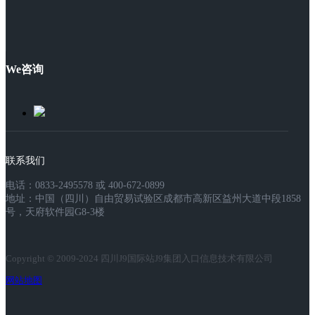
We咨询
联系我们
电话：0833-2495578 或 400-672-0899
地址：中国（四川）自由贸易试验区成都市高新区益州大道中段1858
号，天府软件园G8-3楼
Copyright © 2009-2024 四川J9国际站J9集团入口信息技术有限公司
网站地图