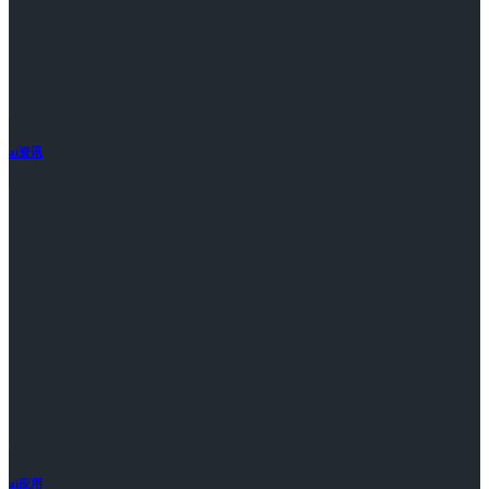
ai资讯
ai应用