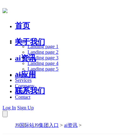
首页
关于我们
Home
Landing page 1
Landing page 2
ai资讯
Landing page 3
Landing page 4
Landing page 5
ai应用
About Us
Services
Company
联系我们
Blog
Contact
Log In
Sign Up
J9国际站J9集团入口
>
ai资讯
>