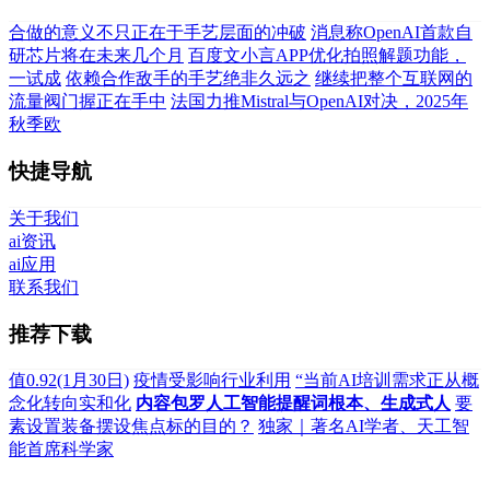
合做的意义不只正在于手艺层面的冲破
消息称OpenAI首款自
研芯片将在未来几个月
百度文小言APP优化拍照解题功能，
一试成
依赖合作敌手的手艺绝非久远之
继续把整个互联网的
流量阀门握正在手中
法国力推Mistral与OpenAI对决，2025年
秋季欧
快捷导航
关于我们
ai资讯
ai应用
联系我们
推荐下载
值0.92(1月30日)
疫情受影响行业利用
“当前AI培训需求正从概
念化转向实和化
内容包罗人工智能提醒词根本、生成式人
要
素设置装备摆设焦点标的目的？
独家｜著名AI学者、天工智
能首席科学家