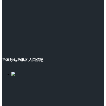
J9国际站J9集团入口信息